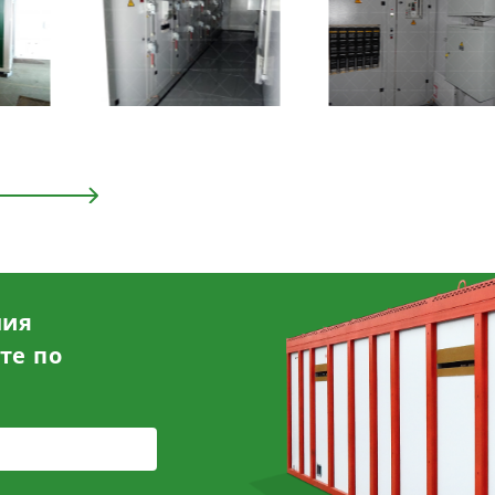
ния
те по